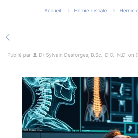
Accueil
Hernie discale
Hernie 
Publié par
Dr Sylvain Desforges, B.Sc., D.O., N.D.
on