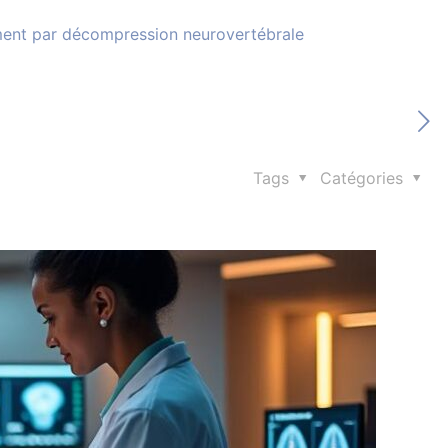
tement par décompression neurovertébrale
Tags
Catégories