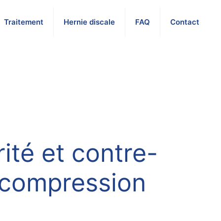
Traitement
Hernie discale
FAQ
Contact
ité et contre-
décompression