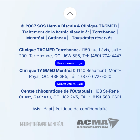
© 2007
SOS Hernie Discale
&
Clinique TAGMED
|
Traitement de la hernie discale à: | Terrebonne |
Montréal | Gatineau | . Tous droits réservés.
Clinique TAGMED Terrebonne
: 1150 rue Lévis, suite
200, Terrebonne, QC, J6W 5S6, Tél:
(450) 704-4447
Rendez-vous en ligne
Clinique TAGMED Montréal
: 1140 Beaumont, Mont-
Royal, QC, H3P 3E5, Tél:
1 (877) 672-9060
Rendez-vous en ligne
Centre chiropratique de l'Outaouais
: 163 St-René
Ouest, Gatineau, QC, J8P 2V5, Tél. :
(819) 568-6661
Avis Légal
|
Politique de confidentialité