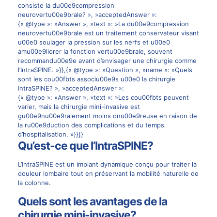
consiste la du00e9compression
neurovertu00e9brale? », »acceptedAnswer »:
{« @type »: »Answer », »text »: »La du00e9compression
neurovertu00e9brale est un traitement conservateur visant
u00e0 soulager la pression sur les nerfs et u00e0
amu00e9liorer la fonction vertu00e9brale, souvent
recommandu00e9e avant d’envisager une chirurgie comme
l’IntraSPINE. »}},{« @type »: »Question », »name »: »Quels
sont les cou00fbts associu00e9s u00e0 la chirurgie
IntraSPINE? », »acceptedAnswer »:
{« @type »: »Answer », »text »: »Les cou00fbts peuvent
varier, mais la chirurgie mini-invasive est
gu00e9nu00e9ralement moins onu00e9reuse en raison de
la ru00e9duction des complications et du temps
d’hospitalisation. »}}]}
Qu’est-ce que l’IntraSPINE?
L’IntraSPINE est un
implant dynamique
conçu pour traiter la
douleur lombaire tout en préservant la mobilité naturelle de
la colonne.
Quels sont les avantages de la
chirurgie mini-invasive?