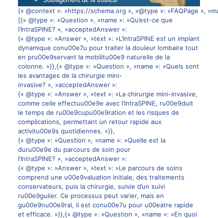
{« @context »: »https://schema.org », »@type »: »FAQPage », »ma
[{« @type »: »Question », »name »: »Qu’est-ce que
l’IntraSPINE? », »acceptedAnswer »:
{« @type »: »Answer », »text »: »L’IntraSPINE est un implant
dynamique conu00e7u pour traiter la douleur lombaire tout
en pru00e9servant la mobilitu00e9 naturelle de la
colonne. »}},{« @type »: »Question », »name »: »Quels sont
les avantages de la chirurgie mini-
invasive? », »acceptedAnswer »:
{« @type »: »Answer », »text »: »La chirurgie mini-invasive,
comme celle effectuu00e9e avec l’IntraSPINE, ru00e9duit
le temps de ru00e9cupu00e9ration et les risques de
complications, permettant un retour rapide aux
activitu00e9s quotidiennes. »}},
{« @type »: »Question », »name »: »Quelle est la
duru00e9e du parcours de soin pour
l’IntraSPINE? », »acceptedAnswer »:
{« @type »: »Answer », »text »: »Le parcours de soins
comprend une u00e9valuation initiale, des traitements
conservateurs, puis la chirurgie, suivie d’un suivi
ru00e9gulier. Ce processus peut varier, mais en
gu00e9nu00e9ral, il est conu00e7u pour u00eatre rapide
et efficace. »}},{« @type »: »Question », »name »: »En quoi