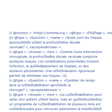
{« @context »: »https://schema.org », »@type »: »FAQPage », »ma
[{« @type »: »Question », »name »: »Quels sont les risques
associu00e9s u00e0 la prothu00e8se discale
cervicale? », »acceptedAnswer »:
{« @type »: »Answer », »text »: »Comme toute intervention
chirurgicale, la prothu00e8se discale cervicale comporte
quelques risques. Les complications potentielles incluent
l’infection, le du00e9placement de l’implant, et des
douleurs persistantes. Une u00e9valuation rigoureuse
permet de minimiser ces risques. »}},
{« @type »: »Question », »name »: »Combien de temps
dure la ru00e9habilitation apru00e8s la
chirurgie? », »acceptedAnswer »:
{« @type »: »Answer », »text »: »La ru00e9habilitation peut
varier d’un patient u00e0 l’autre, mais en gu00e9nu00e9ral,
un programme de ru00e9habilitation de plusieurs mois est
nu00e9cessaire pour retrouver pleinement la mobilitu00e9