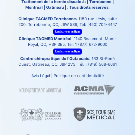
Traitement de la hernie discale à: | Terrebonne |
Montréal | Gatineau | . Tous droits réservés.
Clinique TAGMED Terrebonne
: 1150 rue Lévis, suite
200, Terrebonne, QC, J6W 5S6, Tél:
(450) 704-4447
Rendez-vous en ligne
Clinique TAGMED Montréal
: 1140 Beaumont, Mont-
Royal, QC, H3P 3E5, Tél:
1 (877) 672-9060
Rendez-vous en ligne
Centre chiropratique de l'Outaouais
: 163 St-René
Ouest, Gatineau, QC, J8P 2V5, Tél. :
(819) 568-6661
Avis Légal
|
Politique de confidentialité