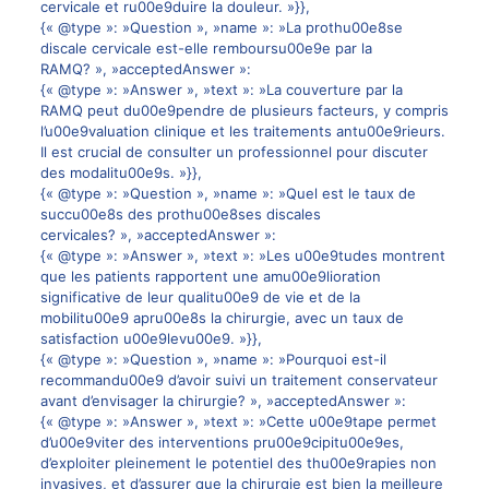
cervicale et ru00e9duire la douleur. »}},
{« @type »: »Question », »name »: »La prothu00e8se
discale cervicale est-elle remboursu00e9e par la
RAMQ? », »acceptedAnswer »:
{« @type »: »Answer », »text »: »La couverture par la
RAMQ peut du00e9pendre de plusieurs facteurs, y compris
l’u00e9valuation clinique et les traitements antu00e9rieurs.
Il est crucial de consulter un professionnel pour discuter
des modalitu00e9s. »}},
{« @type »: »Question », »name »: »Quel est le taux de
succu00e8s des prothu00e8ses discales
cervicales? », »acceptedAnswer »:
{« @type »: »Answer », »text »: »Les u00e9tudes montrent
que les patients rapportent une amu00e9lioration
significative de leur qualitu00e9 de vie et de la
mobilitu00e9 apru00e8s la chirurgie, avec un taux de
satisfaction u00e9levu00e9. »}},
{« @type »: »Question », »name »: »Pourquoi est-il
recommandu00e9 d’avoir suivi un traitement conservateur
avant d’envisager la chirurgie? », »acceptedAnswer »:
{« @type »: »Answer », »text »: »Cette u00e9tape permet
d’u00e9viter des interventions pru00e9cipitu00e9es,
d’exploiter pleinement le potentiel des thu00e9rapies non
invasives, et d’assurer que la chirurgie est bien la meilleure