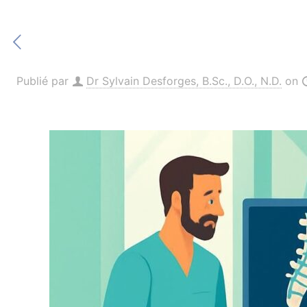
Publié par
Dr Sylvain Desforges, B.Sc., D.O., N.D.
on