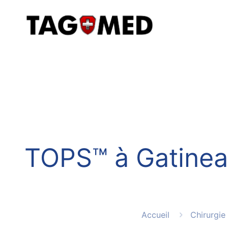
TOPS™ à Gatineau 
Accueil
Chirurgie