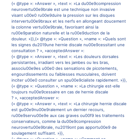
{« @type »: »Answer », »text »: »La du00e9compression
neurovertu00e9brale est une technique non invasive
visant u00e0 ru00e9duire la pression sur les disques
intervertu00e9braux et les nerfs en allongeant doucement
la colonne vertu00e9brale, favorisant ainsi la
ru00e9paration naturelle et la ru00e9duction de la
douleur. »}},{« @type »: »Question », »name »: »Quels sont
les signes du2019une hernie discale nu00e9cessitant une
consultation ? », »acceptedAnswer »:
{« @type »: »Answer », »text »: »Les douleurs dorsales
persistantes, irradiant vers les jambes ou les bras,
associu00e9es u00e0 des sensations de picotements,
engourdissements ou faiblesses musculaires, doivent
inciter u00e0 consulter un spu00e9cialiste rapidement. »}},
{« @type »: »Question », »name »: »La chirurgie est-elle
toujours nu00e9cessaire en cas de hernie discale
? », »acceptedAnswer »:
{« @type »: »Answer », »text »: »La chirurgie hernie discale
est gu00e9nu00e9ralement un dernier recours,
ru00e9servu00e9e aux cas graves ou00f9 les traitements
conservateurs, comme la du00e9compression
neurovertu00e9brale, nu2019ont pas apportu00e9 de
soulagement suffisant. »}},