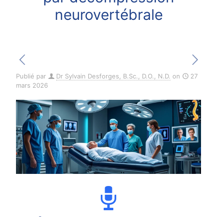
neurovertébrale
Publié par
Dr Sylvain Desforges, B.Sc., D.O., N.D.
on
27
mars 2026