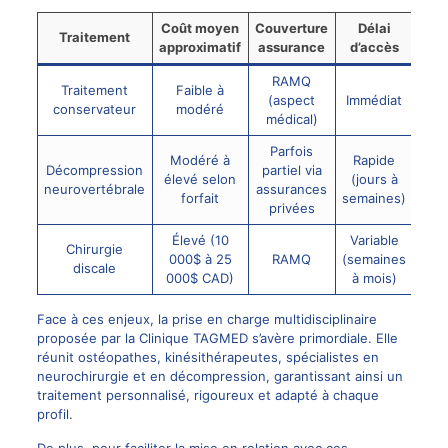
Coût moyen
Couverture
Délai
Traitement
approximatif
assurance
d’accès
RAMQ
Traitement
Faible à
(aspect
Immédiat
conservateur
modéré
médical)
Parfois
Modéré à
Rapide
Décompression
partiel via
élevé selon
(jours à
neurovertébrale
assurances
forfait
semaines)
privées
Élevé (10
Variable
Chirurgie
000$ à 25
RAMQ
(semaines
discale
000$ CAD)
à mois)
Face à ces enjeux, la prise en charge multidisciplinaire
proposée par la Clinique TAGMED s’avère primordiale. Elle
réunit ostéopathes, kinésithérapeutes, spécialistes en
neurochirurgie et en décompression, garantissant ainsi un
traitement personnalisé, rigoureux et adapté à chaque
profil.