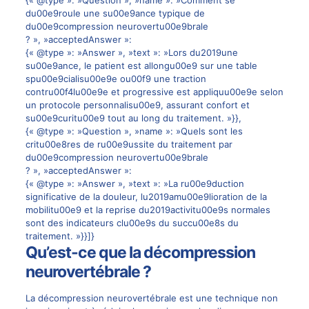
{« @type »: »Question », »name »: »Comment se
du00e9roule une su00e9ance typique de
du00e9compression neurovertu00e9brale
? », »acceptedAnswer »:
{« @type »: »Answer », »text »: »Lors du2019une
su00e9ance, le patient est allongu00e9 sur une table
spu00e9cialisu00e9e ou00f9 une traction
contru00f4lu00e9e et progressive est appliquu00e9e selon
un protocole personnalisu00e9, assurant confort et
su00e9curitu00e9 tout au long du traitement. »}},
{« @type »: »Question », »name »: »Quels sont les
critu00e8res de ru00e9ussite du traitement par
du00e9compression neurovertu00e9brale
? », »acceptedAnswer »:
{« @type »: »Answer », »text »: »La ru00e9duction
significative de la douleur, lu2019amu00e9lioration de la
mobilitu00e9 et la reprise du2019activitu00e9s normales
sont des indicateurs clu00e9s du succu00e8s du
traitement. »}}]}
Qu’est-ce que la décompression
neurovertébrale ?
La décompression neurovertébrale est une technique non