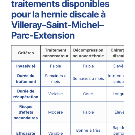
traitements disponibles
pour la hernie discale à
Villeray–Saint-Michel–
Parc-Extension
Traitement
Décompression
Chirurgie
Critères
conservateur
neurovertébrale
discale
Invasivité
Faible
Faible
Élevée
Durée du
Semaines à
Intervention
Semaines à mois
traitement
mois
unique
Durée de
Variable
Court
Longue
récupération
Risque
d’effets
Modéré
Faible
Élevé
secondaires
Rapide,
Bonne à très
Efficacité
Variable
parfois