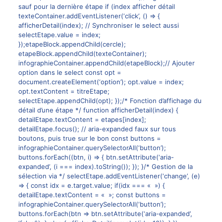
sauf pour la dernière étape if (index afficher détail
texteContainer.addEventListener(‘click’, () => {
afficherDetail(index); // Synchroniser le select aussi
selectEtape.value = index;
});etapeBlock.appendChild(cercle);
etapeBlock.appendChild(texteContainer);
infographieContainer.appendChild(etapeBlock);// Ajouter
option dans le select const opt =
document.createElement(‘option’); opt.value = index;
opt.textContent = titreEtape;
selectEtape.appendChild(opt); });/* Fonction d’affichage du
détail d’une étape */ function afficherDetail(index) {
detailEtape.textContent = etapes[index];
detailEtape.focus(); // aria-expanded faux sur tous
boutons, puis true sur le bon const buttons =
infographieContainer.querySelectorAll(‘button’);
buttons.forEach((btn, i) => { btn.setAttribute(‘aria-
expanded’, (i === index).toString()); }); }/* Gestion de la
sélection via */ selectEtape.addEventListener(‘change’, (e)
=> { const idx = e.target.value; if(idx === « ») {
detailEtape.textContent = « »; const buttons =
infographieContainer.querySelectorAll(‘button’);
buttons.forEach(btn => btn.setAttribute(‘aria-expanded’,