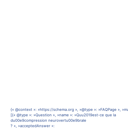
{« @context »: »https://schema.org », »@type »: »FAQPage », »ma
[{« @type »: »Question », »name »: »Quu2019est-ce que la
du00e9compression neurovertu00e9brale
? », »acceptedAnswer »: