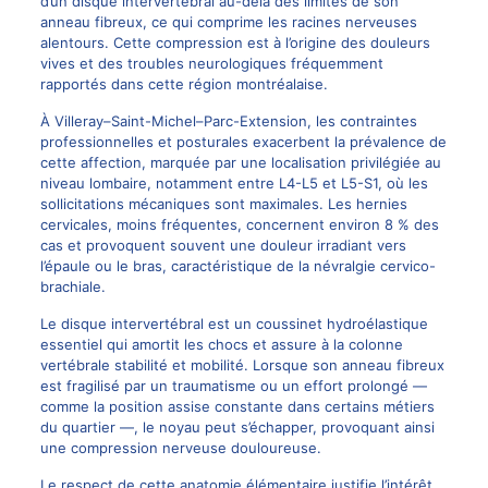
d’un disque intervertébral au-delà des limites de son
anneau fibreux, ce qui comprime les racines nerveuses
alentours. Cette compression est à l’origine des douleurs
vives et des troubles neurologiques fréquemment
rapportés dans cette région montréalaise.
À Villeray–Saint-Michel–Parc-Extension, les contraintes
professionnelles et posturales exacerbent la prévalence de
cette affection, marquée par une localisation privilégiée au
niveau lombaire, notamment entre L4-L5 et L5-S1, où les
sollicitations mécaniques sont maximales. Les hernies
cervicales, moins fréquentes, concernent environ 8 % des
cas et provoquent souvent une douleur irradiant vers
l’épaule ou le bras, caractéristique de la névralgie cervico-
brachiale.
Le disque intervertébral est un coussinet hydroélastique
essentiel qui amortit les chocs et assure à la colonne
vertébrale stabilité et mobilité. Lorsque son anneau fibreux
est fragilisé par un traumatisme ou un effort prolongé —
comme la position assise constante dans certains métiers
du quartier —, le noyau peut s’échapper, provoquant ainsi
une compression nerveuse douloureuse.
Le respect de cette anatomie élémentaire justifie l’intérêt