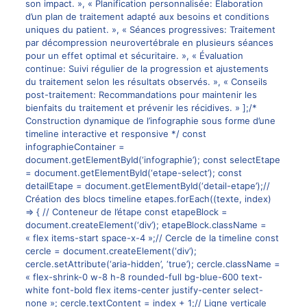
son impact. », « Planification personnalisée: Élaboration
d’un plan de traitement adapté aux besoins et conditions
uniques du patient. », « Séances progressives: Traitement
par décompression neurovertébrale en plusieurs séances
pour un effet optimal et sécuritaire. », « Évaluation
continue: Suivi régulier de la progression et ajustements
du traitement selon les résultats observés. », « Conseils
post-traitement: Recommandations pour maintenir les
bienfaits du traitement et prévenir les récidives. » ];/*
Construction dynamique de l’infographie sous forme d’une
timeline interactive et responsive */ const
infographieContainer =
document.getElementById(‘infographie’); const selectEtape
= document.getElementById(‘etape-select’); const
detailEtape = document.getElementById(‘detail-etape’);//
Création des blocs timeline etapes.forEach((texte, index)
=> { // Conteneur de l’étape const etapeBlock =
document.createElement(‘div’); etapeBlock.className =
« flex items-start space-x-4 »;// Cercle de la timeline const
cercle = document.createElement(‘div’);
cercle.setAttribute(‘aria-hidden’, ‘true’); cercle.className =
« flex-shrink-0 w-8 h-8 rounded-full bg-blue-600 text-
white font-bold flex items-center justify-center select-
none »; cercle.textContent = index + 1;// Ligne verticale